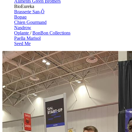
Aliments Green Brothers
BioEureka
Brasserie San-Ô
Bopaq
Chien Gourmand
Nasdrow
Oplante
/
BonBon Collections
Paella Marisol
Seed Me