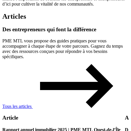
d’ici pour cultiver la vitalité de nos communautés.
Articles
Des
entrepreneurs
qui
font
la
différence
PME MTL vous propose des guides pratiques pour vous
accompagner à chaque étape de votre parcours. Gagnez du temps
avec des ressources conçues pour répondre à vos besoins
spécifiques.
Tous les articles
Article
Ar
Rapport annuel immobilier 2025 | PME MTL Ouest-de-l’Île
De 