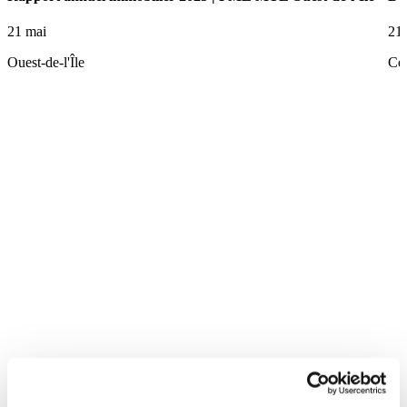
21 mai
21
Ouest-de-l'Île
Ce