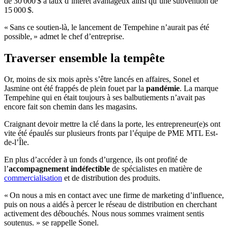
de 30 000 $ à taux d’intérêt avantageux ainsi qu’une subvention de
15 000 $.
« Sans ce soutien-là, le lancement de Tempehine n’aurait pas été
possible, » admet le chef d’entreprise.
Traverser ensemble la tempête
Or, moins de six mois après s’être lancés en affaires, Sonel et
Jasmine ont été frappés de plein fouet par la
pandémie
. La marque
Tempehine qui en était toujours à ses balbutiements n’avait pas
encore fait son chemin dans les magasins.
Craignant devoir mettre la clé dans la porte, les entrepreneur(e)s ont
vite été épaulés sur plusieurs fronts par l’équipe de PME MTL Est-
de-l’Île.
En plus d’accéder à un fonds d’urgence, ils ont profité de
l’
accompagnement indéfectible
de spécialistes en matière de
commercialisation
et de distribution des produits.
« On nous a mis en contact avec une firme de marketing d’influence,
puis on nous a aidés à percer le réseau de distribution en cherchant
activement des débouchés. Nous nous sommes vraiment sentis
soutenus. » se rappelle Sonel.