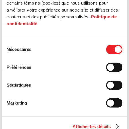
certains témoins (cookies) que nous utilisons pour
PME MTL vous propose des guides pratiques pour vous
améliorer votre expérience sur notre site et diffuser des
accompagner à chaque étape de votre parcours. Gagnez du temps
contenus et des publicités personnalisés.
Politique de
avec des ressources conçues pour répondre à vos besoins
spécifiques.
confidentialité
Sélection
Nécessaires
du
consentement
Préférences
Tous les articles
Article
Ar
Statistiques
Répertoire des ressources pour les propriétaires et gestionnaire
Un 
Marketing
23 Mar
6 
Vous êtes propriétaire ou gestionnaire d’un immeuble commercial dans
Ce
Ouest-de-l'Île
Afficher les détails