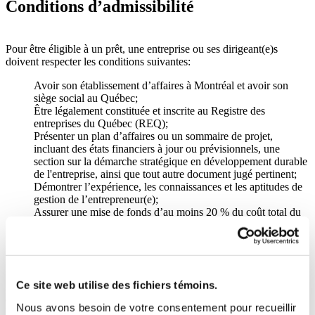
Conditions d’admissibilité
Pour être éligible à un prêt, une entreprise ou ses dirigeant(e)s
doivent respecter les conditions suivantes:
Avoir son établissement d’affaires à Montréal et avoir son
siège social au Québec;
Être légalement constituée et inscrite au Registre des
entreprises du Québec (REQ);
Présenter un plan d’affaires ou un sommaire de projet,
incluant des états financiers à jour ou prévisionnels, une
section sur la démarche stratégique en développement durable
de l'entreprise, ainsi que tout autre document jugé pertinent;
Démontrer l’expérience, les connaissances et les aptitudes de
gestion de l’entrepreneur(e);
Assurer une mise de fonds d’au moins 20 % du coût total du
projet;
Avoir la citoyenneté canadienne ou être résident(e)
permanent(e).
Ce site web utilise des fichiers témoins.
Les entrepreneur(e)s bénéficiant d’un financement recevront soutien,
conseils et aide technique de la part des expert(e)s du réseau PME
Nous avons besoin de votre consentement pour recueillir
MTL.