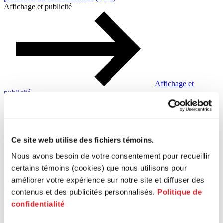
Affichage et publicité
Affichage et
publicité
Office québécois de la langue française (OQLF)
Ce site web utilise des fichiers témoins.
Nous avons besoin de votre consentement pour recueillir
certains témoins (cookies) que nous utilisons pour
Office québécois de
améliorer votre expérience sur notre site et diffuser des
la langue française (OQLF)
contenus et des publicités personnalisés.
Politique de
confidentialité
Formation et développement des
compétences