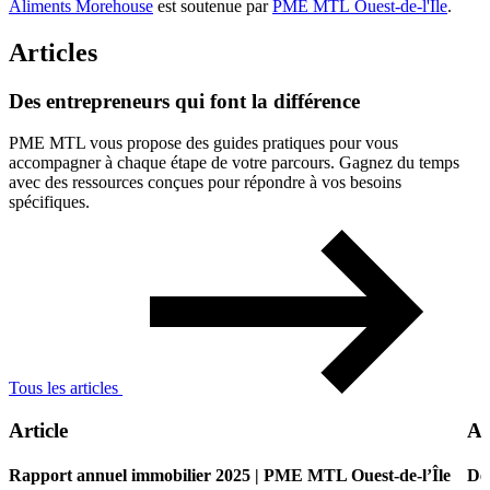
Aliments Morehouse
est soutenue par
PME MTL Ouest-de-l'Île
.
Articles
Des
entrepreneurs
qui
font
la
différence
PME MTL vous propose des guides pratiques pour vous
accompagner à chaque étape de votre parcours. Gagnez du temps
avec des ressources conçues pour répondre à vos besoins
spécifiques.
Tous les articles
Article
Ar
Rapport annuel immobilier 2025 | PME MTL Ouest-de-l’Île
De 