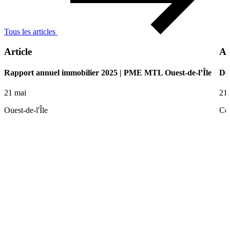
Tous les articles
Article
Ar
Rapport annuel immobilier 2025 | PME MTL Ouest-de-l’Île
De 
21 mai
21
Ouest-de-l'Île
Ce