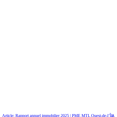
Article: Rapport annuel immobilier 2025 | PME MTL Ouest-de-l’Île
Art