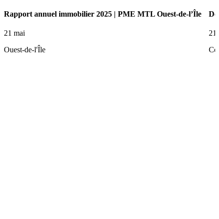
Rapport annuel immobilier 2025 | PME MTL Ouest-de-l’Île
De 
21 mai
21
Ouest-de-l'Île
Ce