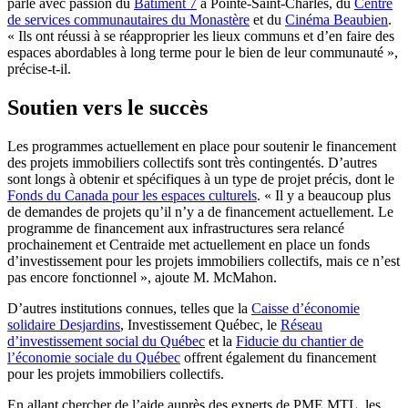
parle avec passion du
Bâtiment 7
à Pointe-Saint-Charles, du
Centre
de services communautaires du Monastère
et du
Cinéma Beaubien
.
« Ils ont réussi à se réapproprier les lieux communs et d’en faire des
espaces abordables à long terme pour le bien de leur communauté »,
précise-t-il.
Soutien vers le succès
Les programmes actuellement en place pour soutenir le financement
des projets immobiliers collectifs sont très contingentés. D’autres
sont longs à obtenir et spécifiques à un type de projet précis, dont le
Fonds du Canada pour les espaces culturels
. « Il y a beaucoup plus
de demandes de projets qu’il n’y a de financement actuellement. Le
programme de financement aux infrastructures sera relancé
prochainement et Centraide met actuellement en place un fonds
d’investissement pour les projets immobiliers collectifs, mais ce n’est
pas encore fonctionnel », ajoute M. McMahon.
D’autres institutions connues, telles que la
Caisse d’économie
solidaire Desjardins
, Investissement Québec, le
Réseau
d’investissement social du Québec
et la
Fiducie du chantier de
l’économie sociale du Québec
offrent également du financement
pour les projets immobiliers collectifs.
En allant chercher de l’aide auprès des experts de PME MTL, les