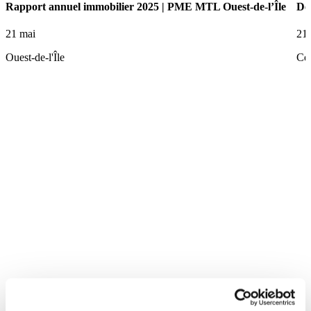
Rapport annuel immobilier 2025 | PME MTL Ouest-de-l’Île
De 
21 mai
21
Ouest-de-l'Île
Ce