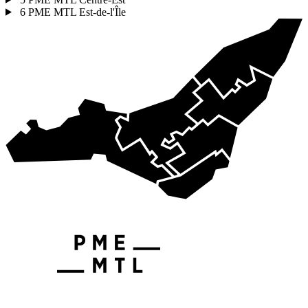
6
PME MTL Est-de-l'Île