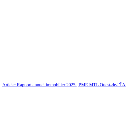
Article: Rapport annuel immobilier 2025 | PME MTL Ouest-de-l’Île
Art