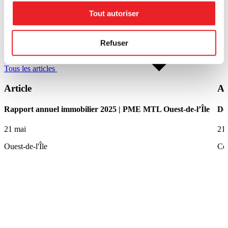
Tout autoriser
Refuser
Tous les articles
Article
Ar
Rapport annuel immobilier 2025 | PME MTL Ouest-de-l’Île
De 
21 mai
21
Ouest-de-l'Île
Ce