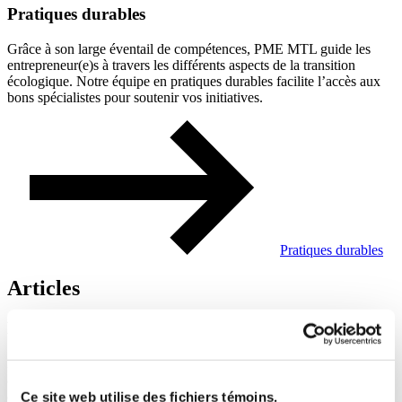
Pratiques durables
Grâce à son large éventail de compétences, PME MTL guide les
entrepreneur(e)s à travers les différents aspects de la transition
écologique. Notre équipe en pratiques durables facilite l’accès aux
bons spécialistes pour soutenir vos initiatives.
Pratiques durables
Articles
Des
entrepreneurs
qui
font
la
différence
PME MTL vous propose des guides pratiques pour vous
accompagner à chaque étape de votre parcours. Gagnez du temps
avec des ressources conçues pour répondre à vos besoins
Ce site web utilise des fichiers témoins.