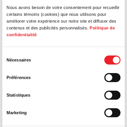
spécifiques.
Nous avons besoin de votre consentement pour recueillir
certains témoins (cookies) que nous utilisons pour
améliorer votre expérience sur notre site et diffuser des
contenus et des publicités personnalisés.
Politique de
confidentialité
Tous les articles
Sélection
Nécessaires
du
Article
Ar
consentement
Un nouvel outil pour repenser votre approvisionnement responsa
Ma
Préférences
6 nov.
17 
Centre-Ouest
Cré
Statistiques
Marketing