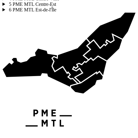
5
PME MTL Centre-Est
6
PME MTL Est-de-l'Île