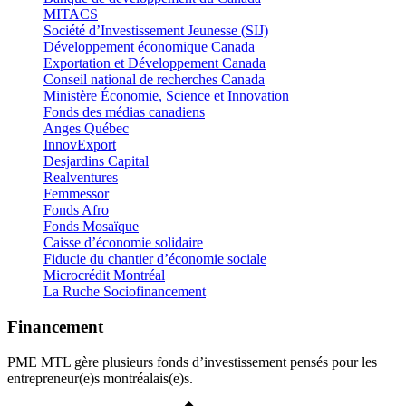
MITACS
Société d’Investissement Jeunesse (SIJ)
Développement économique Canada
Exportation et Développement Canada
Conseil national de recherches Canada
Ministère Économie, Science et Innovation
Fonds des médias canadiens
Anges Québec
InnovExport
Desjardins Capital
Realventures
Femmessor
Fonds Afro
Fonds Mosaïque
Caisse d’économie solidaire
Fiducie du chantier d’économie sociale
Microcrédit Montréal
La Ruche Sociofinancement
Financement
PME MTL gère plusieurs fonds d’investissement pensés pour les
entrepreneur(e)s montréalais(e)s.