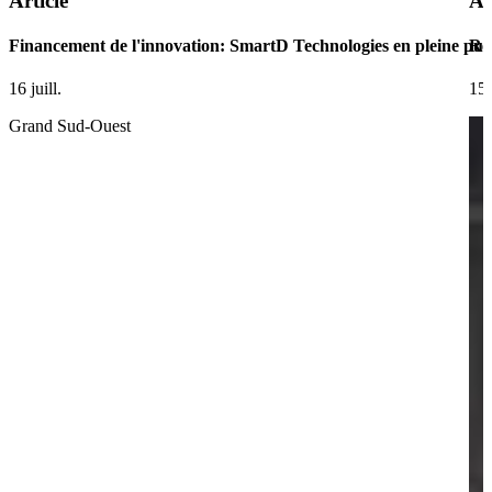
Article
Ar
Financement de l'innovation: SmartD Technologies en pleine pui
Ret
16 juill.
15 
Grand Sud-Ouest