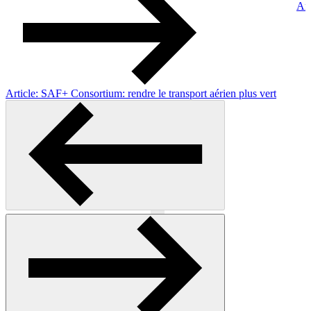
Art
Article: SAF+ Consortium: rendre le transport aérien plus vert
Précédent
Suivant