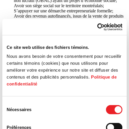
non lucratif (OBNL) ayant un projet d’économie sociale;
Avoir son siège social sur le territoire montréalais;
S’appuyer sur une démarche entrepreneuriale formelle;
Avoir des revenus autofinancés, issus de la vente de produits
ou services, correspondant à un minimum de 20% des revenus
annuels;
Démontrer la capacité de l’entreprise à créer ou maintenir des
emplois;
Assurer une mise de fonds d’au moins 20% du coût total du
projet.
Ce site web utilise des fichiers témoins.
Nous avons besoin de votre consentement pour recueillir
Dépenses admissibles
certains témoins (cookies) que nous utilisons pour
Acquisition de technologies, logiciels, progiciels, brevets, etc.
améliorer votre expérience sur notre site et diffuser des
Fonds de roulement
contenus et des publicités personnalisés.
Politique de
Honoraires professionnels
confidentialité
Dépenses en capital (terrain, bâtisse, équipement, frais
d’incorporation, etc.)
Chaque demande fait l’objet d’une évaluation par le comité
Sélection
d’investissement commun (CIC) du pôle impliqué, établissant la
Nécessaires
qualification de l’entrepreneur(e) et de son projet en regard des
du
objectifs et des exigences de la politique du Fonds.
consentement
Contenu lié
Préférences