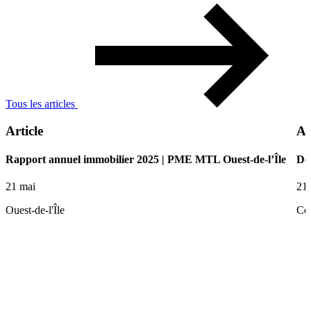
Tous les articles
Article
Ar
Rapport annuel immobilier 2025 | PME MTL Ouest-de-l’Île
De 
21 mai
21
Ouest-de-l'Île
Ce