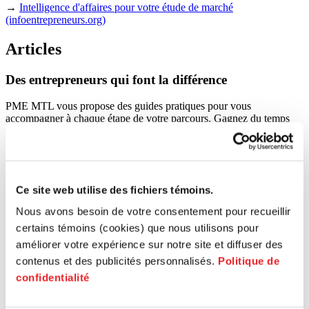
→
Intelligence d'affaires pour votre étude de marché
(infoentrepreneurs.org)
Articles
Des
entrepreneurs
qui
font
la
différence
PME MTL vous propose des guides pratiques pour vous
accompagner à chaque étape de votre parcours. Gagnez du temps
avec des ressources conçues pour répondre à vos besoins
spécifiques.
Ce site web utilise des fichiers témoins.
Nous avons besoin de votre consentement pour recueillir
certains témoins (cookies) que nous utilisons pour
améliorer votre expérience sur notre site et diffuser des
Tous les articles
contenus et des publicités personnalisés.
Politique de
confidentialité
Article
Ar