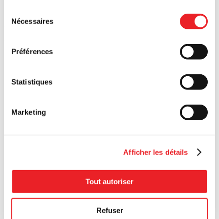
Rapport annuel immobilier 2025 | PME MTL Ouest-de-l’Île
De 
Sélection
Nécessaires
du
21 mai
21
consentement
Ouest-de-l'Île
Ce
Préférences
Statistiques
Marketing
Afficher les détails
Tout autoriser
Refuser