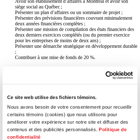
Avoir son établissement d’affaires à Montréal et avoir son
siège social au Québec ;
Présenter un plan d’affaires ou un sommaire de projet ;
Présenter des prévisions financières couvrant minimalement
deux années financières complètes ;
Présenter une mission de compilation des états financiers des
deux derniers exercices complétés (ou du premier exercice
pour les entreprises de moins de deux ans) ;
Présenter une démarche stratégique en développement durable
;
Contribuer à une mise de fonds de 20 %.
Aide financière
Ce fonds propose une subvention d’un montant maximal de
50 000 $ qui ne doit pas dépasser 80 % du coût total du projet
d’affaires.
Ce site web utilise des fichiers témoins.
Nous avons besoin de votre consentement pour recueillir
certains témoins (cookies) que nous utilisons pour
Fonds Jeunes Entreprises
améliorer votre expérience sur notre site et diffuser des
contenus et des publicités personnalisés.
Politique de
Une subvention pour jeune entrepreneur dédiée à la
confidentialité