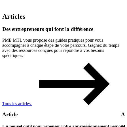
Articles
Des
entrepreneurs
qui
font
la
différence
PME MTL vous propose des guides pratiques pour vous
accompagner à chaque étape de votre parcours. Gagnez du temps
avec des ressources conçues pour répondre à vos besoins
spécifiques.
Tous les articles
Article
Ar
Un nouvel outil pour repenser votre approvisionnement responsa
Ma