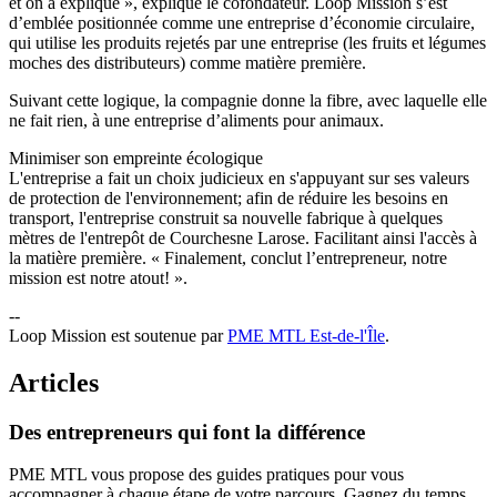
et on a expliqué », explique le cofondateur. Loop Mission s’est
d’emblée positionnée comme une entreprise d’économie circulaire,
qui utilise les produits rejetés par une entreprise (les fruits et légumes
moches des distributeurs) comme matière première.
Suivant cette logique, la compagnie donne la fibre, avec laquelle elle
ne fait rien, à une entreprise d’aliments pour animaux.
Minimiser son empreinte écologique
L'entreprise a fait un choix judicieux en s'appuyant sur ses valeurs
de protection de l'environnement; afin de réduire les besoins en
transport, l'entreprise construit sa nouvelle fabrique à quelques
mètres de l'entrepôt de Courchesne Larose. Facilitant ainsi l'accès à
la matière première. « Finalement, conclut l’entrepreneur, notre
mission est notre atout! ».
--
Loop Mission est soutenue par
PME MTL Est-de-l'Île
.
Articles
Des
entrepreneurs
qui
font
la
différence
PME MTL vous propose des guides pratiques pour vous
accompagner à chaque étape de votre parcours. Gagnez du temps