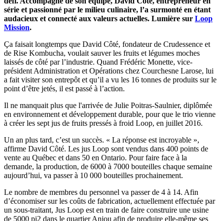
défi. Accompagné de son équipe, David Côté, entrepreneur en
série et passionné par le milieu culinaire, l’a surmonté en étant
audacieux et connecté aux valeurs actuelles. Lumière sur
Loop
Mission
.
Ça faisait longtemps que David Côté, fondateur de Crudessence et
de Rise Kombucha, voulait sauver les fruits et légumes moches
laissés de côté par l’industrie. Quand Frédéric Monette, vice-
président Administration et Opérations chez Courchesne Larose, lui
a fait visiter son entrepôt et qu’il a vu les 16 tonnes de produits sur le
point d’être jetés, il est passé à l’action.
Il ne manquait plus que l'arrivée de Julie Poitras-Saulnier, diplômée
en environnement et développement durable, pour que le trio vienne
à créer les sept jus de fruits pressés à froid Loop, en juillet 2016.
Un an plus tard, c’est un succès. « La réponse est incroyable »,
affirme David Côté. Les jus Loop sont vendus dans 400 points de
vente au Québec et dans 50 en Ontario. Pour faire face à la
demande, la production, de 6000 à 7000 bouteilles chaque semaine
aujourd’hui, va passer à 10 000 bouteilles prochainement.
Le nombre de membres du personnel va passer de 4 à 14. Afin
d’économiser sur les coûts de fabrication, actuellement effectuée par
un sous-traitant, Jus Loop est en train de faire construire une usine
de 5000 pi2 dans le quartier Anjou afin de produire elle-même ses