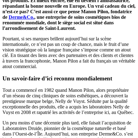
vos produits. Et mieux encore, elle en devient l’ambassadrice,
répandant la bonne nouvelle en Europe. Un vrai cadeau du ciel,
n’est-ce pas? C’est aussi ce que pense Manon Pilon, fondatrice
de
Derme&Co.
, une entreprise de soins cosmétiques bios de
renommée mondiale, dont le siège social est situé dans
l’arrondissement de Saint-Laurent.
Pourtant, si ses marques brillent aujourd’hui sur la scène
internationale, ce n’est pas un coup de chance, mais le fruit d’une
vision stratégique où la langue française s’impose comme un atout
clé. En tissant des liens avec des partenaires et des clients et clientes
à travers la francophonie, Manon Pilon a fait du français un véritable
atout commercial.
Un savoir-faire d’ici reconnu mondialement
Tout a commencé en 1982 quand Manon Pilon, alors propriétaire
d’un réseau de cinq cliniques de soins esthétiques, a découvert la
prestigieuse marque belge, Nelly de Vuyst. Séduite par la qualité
exceptionnelle des produits, elle a acquis les laboratoires Nelly de
Vuyst en 2008 et rapatrié les activités de l’entreprise ici, au Québec.
Un peu moins d’une décennie plus tard, elle faisait l’acquisition de
Laboratoires Druide, pionnier de la cosmétique naturelle et basé
dans l’Ouest-de-l’Île. Aujourd’hui, son entreprise Derme&Co. s’est