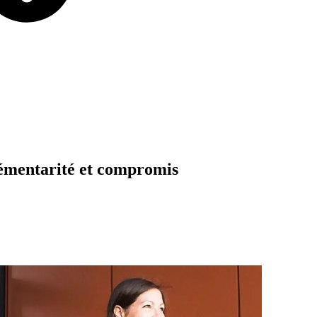
émentarité
et
compromis