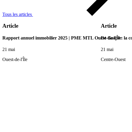
Tous les articles
Article
Article
Rapport annuel immobilier 2025 | PME MTL Ouest-de-l’Île
De Gaspé : la c
21 mai
21 mai
Ouest-de-l'Île
Centre-Ouest