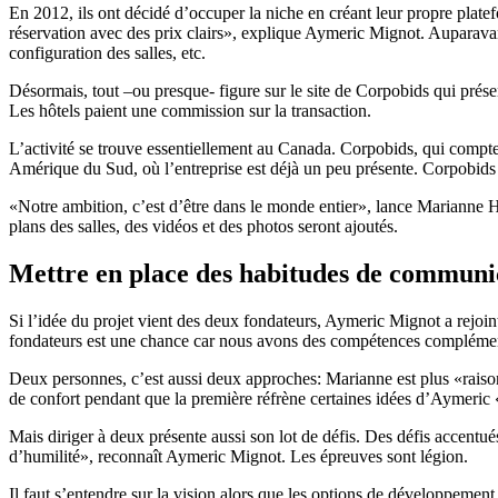
En 2012, ils ont décidé d’occuper la niche en créant leur propre plate
réservation avec des prix clairs», explique Aymeric Mignot. Auparavant,
configuration des salles, etc.
Désormais, tout –ou presque- figure sur le site de Corpobids qui présen
Les hôtels paient une commission sur la transaction.
L’activité se trouve essentiellement au Canada. Corpobids, qui compte
Amérique du Sud, où l’entreprise est déjà un peu présente. Corpobids 
«Notre ambition, c’est d’être dans le monde entier», lance Marianne He
plans des salles, des vidéos et des photos seront ajoutés.
Mettre en place des habitudes de communi
Si l’idée du projet vient des deux fondateurs, Aymeric Mignot a rejoi
fondateurs est une chance car nous avons des compétences compléme
Deux personnes, c’est aussi deux approches: Marianne est plus «raison
de confort pendant que la première réfrène certaines idées d’Aymeric «
Mais diriger à deux présente aussi son lot de défis. Des défis accentués p
d’humilité», reconnaît Aymeric Mignot. Les épreuves sont légion.
Il faut s’entendre sur la vision alors que les options de développement