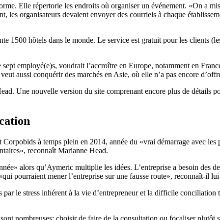
forme. Elle répertorie les endroits où organiser un événement. «On a mi
 les organisateurs devaient envoyer des courriels à chaque établissement 
te 1500 hôtels dans le monde. Le service est gratuit pour les clients (le
 sept employé(e)s, voudrait l’accroître en Europe, notamment en France 
veut aussi conquérir des marchés en Asie, où elle n’a pas encore d’offr
ad. Une nouvelle version du site comprenant encore plus de détails pour
cation
nt Corpobids à temps plein en 2014, année du «vrai démarrage avec les 
ntaires», reconnaît Marianne Head.
née» alors qu’Aymeric multiplie les idées. L’entreprise a besoin des de
qui pourraient mener l’entreprise sur une fausse route», reconnaît-il l
ar le stress inhérent à la vie d’entrepreneur et la difficile conciliation 
 sont nombreuses: choisir de faire de la consultation ou focaliser plutôt