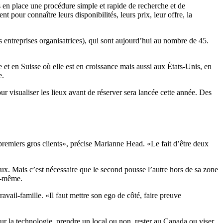
s en place une procédure simple et rapide de recherche et de
pour connaître leurs disponibilités, leurs prix, leur offre, la
s entreprises organisatrices), qui sont aujourd’hui au nombre de 45.
et en Suisse où elle est en croissance mais aussi aux États-Unis, en
e.
 visualiser les lieux avant de réserver sera lancée cette année. Des
premiers gros clients», précise Marianne Head. «Le fait d’être deux
ux. Mais c’est nécessaire que le second pousse l’autre hors de sa zone
ui-même.
travail-famille. «Il faut mettre son ego de côté, faire preuve
 sur la technologie, prendre un local ou non, rester au Canada ou viser