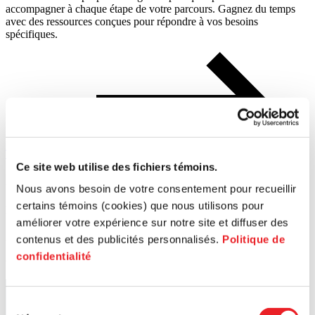
accompagner à chaque étape de votre parcours. Gagnez du temps
avec des ressources conçues pour répondre à vos besoins
spécifiques.
Tous les articles
Ce site web utilise des fichiers témoins.
Article
Ar
Nous avons besoin de votre consentement pour recueillir
certains témoins (cookies) que nous utilisons pour
Le Livart, un modèle d'entrepreneuriat social qui célèbre déjà se
Vi
améliorer votre expérience sur notre site et diffuser des
29 juill.
1 s
contenus et des publicités personnalisés.
Politique de
confidentialité
Centre-Ville
Sélection