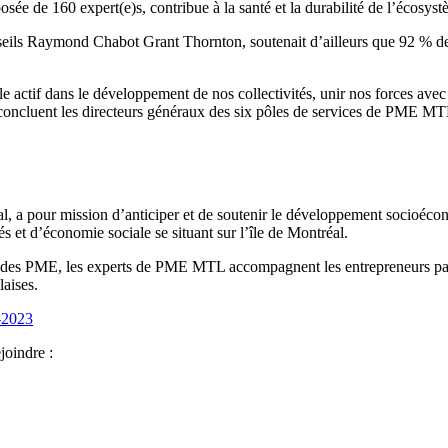
ée de 160 expert(e)s, contribue à la santé et la durabilité de l’écosys
seils Raymond Chabot Grant Thornton, soutenait d’ailleurs que 92 % d
 actif dans le développement de nos collectivités, unir nos forces avec l
 », concluent les directeurs généraux des six pôles de services de PME
, a pour mission d’anticiper et de soutenir le développement socioécono
s et d’économie sociale se situant sur l’île de Montréal.
e des PME, les experts de PME MTL accompagnent les entrepreneurs par l
aises.
s-2023
joindre :