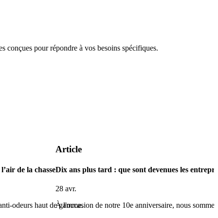
 conçues pour répondre à vos besoins spécifiques.
Article
l’air de la chasse
Dix ans plus tard : que sont devenues les entrepri
28 avr.
 anti-odeurs haut de gamme.
À l'occasion de notre 10e anniversaire, nous somme