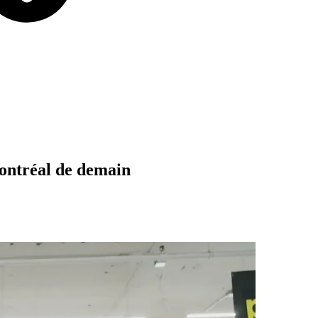
ntréal
de
demain