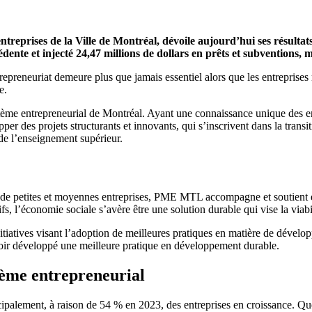
treprises de la Ville de Montréal, dévoile aujourd’hui ses résulta
édente et injecté 24,47 millions de dollars en prêts et subventions
preneuriat demeure plus que jamais essentiel alors que les entreprises 
e.
e entrepreneurial de Montréal. Ayant une connaissance unique des enjeux
er des projets structurants et innovants, qui s’inscrivent dans la tran
de l’enseignement supérieur.
es de petites et moyennes entreprises, PME MTL accompagne et soutient 
fs, l’économie sociale s’avère être une solution durable qui vise la via
itiatives visant l’adoption de meilleures pratiques en matière de déve
oir développé une meilleure pratique en développement durable.
ème entrepreneurial
ment, à raison de 54 % en 2023, des entreprises en croissance. Que c