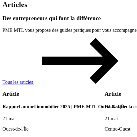
Articles
Des
entrepreneurs
qui
font
la
différence
PME MTL vous propose des guides pratiques pour vous accompagner à 
Tous les articles
Article
Article
Rapport annuel immobilier 2025 | PME MTL Ouest-de-l’Île
De Gaspé : la c
21 mai
21 mai
Ouest-de-l'Île
Centre-Ouest