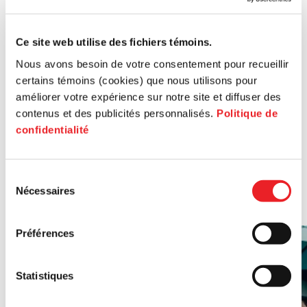
Service: Fonds Jeunes Entreprises
Ce site web utilise des fichiers témoins.
Service
Nous avons besoin de votre consentement pour recueillir
certains témoins (cookies) que nous utilisons pour
Fonds de souscription d’obligations communautaires
améliorer votre expérience sur notre site et diffuser des
Entreprises collectives, ce projet pilote vise à donner un élan à
contenus et des publicités personnalisés.
Politique de
vos initiatives grâce aux obligations communautaires. En
confidentialité
égalant la contribution des citoyen(ne)s-investisseur(se)s, ce
soutien monétaire renforce vos capacités de développement,
qu’il s’agisse d’acheter un immeuble, de moderniser un local
ou de faire de la recherche pour un projet d’innovation. Plus
Sélection
qu’un appui financier, c’est une façon concrète de resserrer les
Nécessaires
du
liens entre votre organisation et la communauté qui vous
entoure.
consentement
Préférences
Statistiques